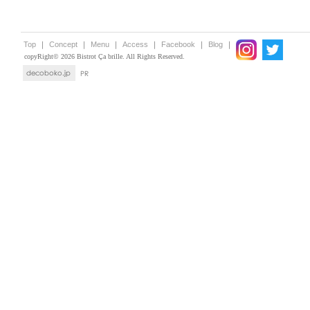
Top
｜
Concept
｜
Menu
｜
Access
｜
Facebook
｜
Blog
｜
copyRight©
2026 Bistrot Ça brille. All Rights Reserved.