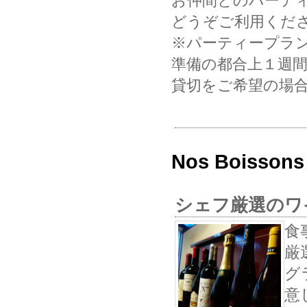
お仲間とのパーテ
どうぞご利用くだ
※パーティープラ
準備の都合上１週
貸切をご希望の場
Nos Boisso
シェフ厳選のワ
食
厳
グ
意